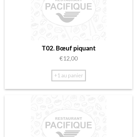
T02. Bœuf piquant
€
12,00
+1 au panier