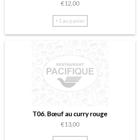
€
12,00
+1 au panier
T06. Bœuf au curry rouge
€
13,00