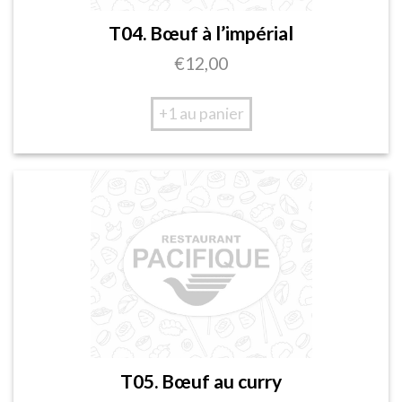
T04. Bœuf à l’impérial
€
12,00
+1 au panier
T05. Bœuf au curry