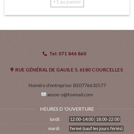
+1 au panier
Tel: 071 846 860
RUE GÉNÉRAL DE GAUlLE 5, 6180 COURCELLES
Numéro d'entreprise:
BE0776632577
anson-y@foxmail.com
HEURES D 'OUVERTURE
lundi:
12:00-14:00
18:00-22:00
mardi:
fermé (sauf les jours fériés)