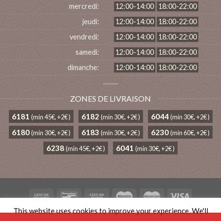
mercredi:
12:00-14:00
18:00-22:00
jeudi:
12:00-14:00
18:00-22:00
vendredi:
12:00-14:00
18:00-22:00
samedi:
12:00-14:00
18:00-22:00
dimanche:
12:00-14:00
18:00-22:00
ZONES DE LIVRAISON
6181
6182
6044
(min 45€, +2€ )
(min 30€, +2€ )
(min 30€, +2€ )
6180
6183
6230
(min 30€, +2€ )
(min 30€, +2€ )
(min 60€, +2€ )
6238
6041
(min 45€, +2€ )
(min 30€, +2€ )
This website uses cookies to improve your experience. We'll
TERMS AND CONDITIONS
PRIVACY POLICY