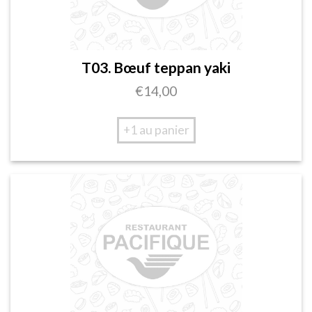
T03. Bœuf teppan yaki
€
14,00
+1 au panier