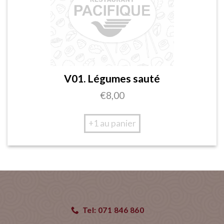
V01. Légumes sauté
€
8,00
+1 au panier
Tel: 071 846 860