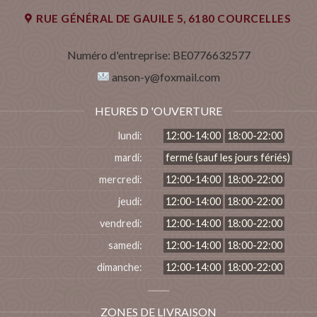
RUE GÉNÉRAL DE GAUlLE 5, 6180 COURCELLES
Numéro d'entreprise:
BE0776632577
anson-y@foxmail.com
HEURES D 'OUVERTURE
lundi:
12:00-14:00
18:00-22:00
mardi:
fermé (sauf les jours fériés)
mercredi:
12:00-14:00
18:00-22:00
jeudi:
12:00-14:00
18:00-22:00
vendredi:
12:00-14:00
18:00-22:00
samedi:
12:00-14:00
18:00-22:00
dimanche:
12:00-14:00
18:00-22:00
ZONES DE LIVRAISON