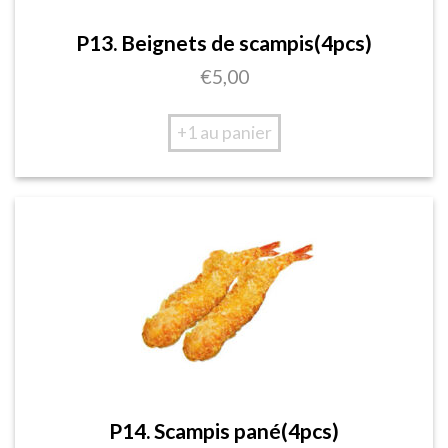
P13. Beignets de scampis(4pcs)
€
5,00
+1 au panier
P14. Scampis pané(4pcs)