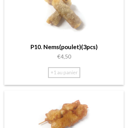
P10. Nems(poulet)(3pcs)
€
4,50
+1 au panier