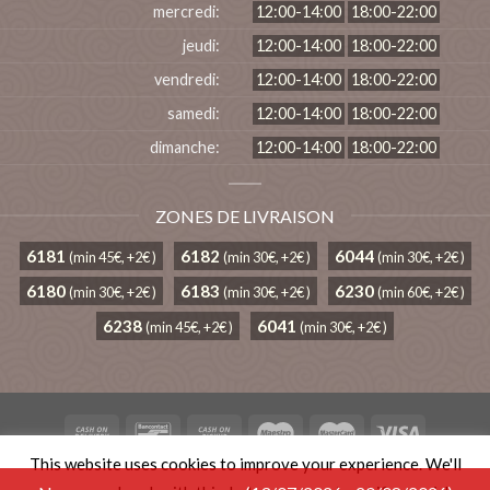
mercredi:
12:00-14:00
18:00-22:00
jeudi:
12:00-14:00
18:00-22:00
vendredi:
12:00-14:00
18:00-22:00
samedi:
12:00-14:00
18:00-22:00
dimanche:
12:00-14:00
18:00-22:00
ZONES DE LIVRAISON
6181
6182
6044
(min 45€, +2€ )
(min 30€, +2€ )
(min 30€, +2€ )
6180
6183
6230
(min 30€, +2€ )
(min 30€, +2€ )
(min 60€, +2€ )
6238
6041
(min 45€, +2€ )
(min 30€, +2€ )
This website uses cookies to improve your experience. We'll
TERMS AND CONDITIONS
PRIVACY POLICY