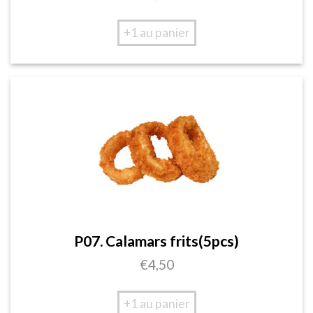
+1 au panier
P07. Calamars frits(5pcs)
€
4,50
+1 au panier