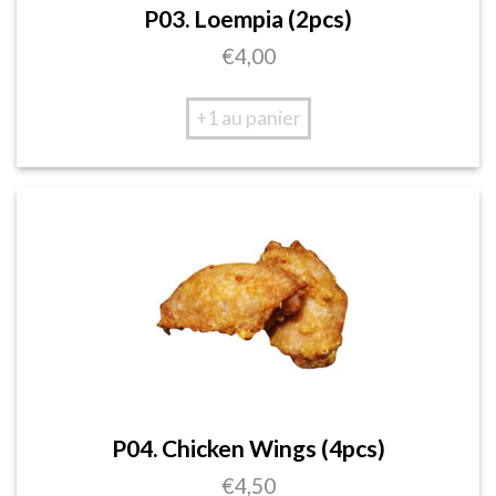
P03. Loempia (2pcs)
€
4,00
+1 au panier
P04. Chicken Wings (4pcs)
€
4,50