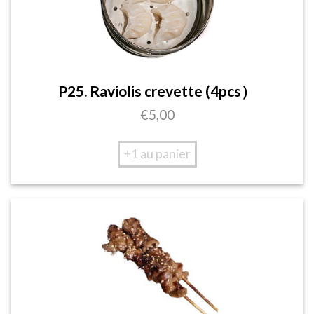
P25. Raviolis crevette (4pcs）
€
5,00
+1 au panier