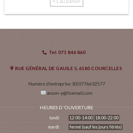
+1 au panier
Tel: 071 846 860
RUE GÉNÉRAL DE GAUlLE 5, 6180 COURCELLES
Numéro d'entreprise:
BE0776632577
anson-y@foxmail.com
HEURES D 'OUVERTURE
lundi:
12:00-14:00
18:00-22:00
mardi:
fermé (sauf les jours fériés)