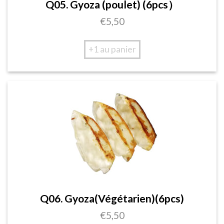
Q05. Gyoza (poulet) (6pcs）
€
5,50
+1 au panier
Q06. Gyoza(Végétarien)(6pcs)
€
5,50