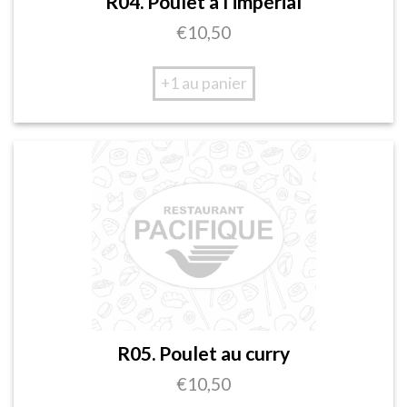
R04. Poulet à l’impérial
€
10,50
+1 au panier
R05. Poulet au curry
€
10,50