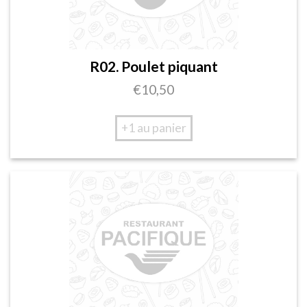
R02. Poulet piquant
€
10,50
+1 au panier