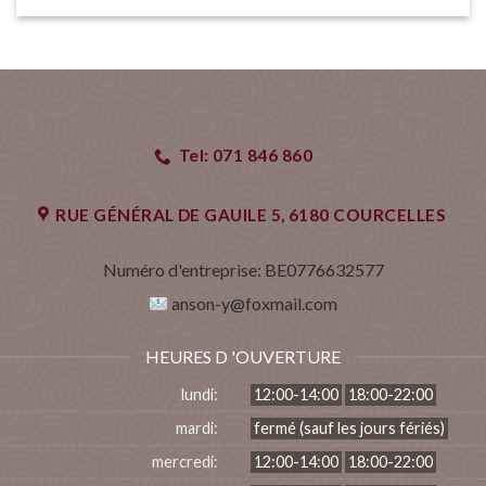
Tel: 071 846 860
RUE GÉNÉRAL DE GAUlLE 5, 6180 COURCELLES
Numéro d'entreprise:
BE0776632577
anson-y@foxmail.com
HEURES D 'OUVERTURE
lundi:
12:00-14:00
18:00-22:00
mardi:
fermé (sauf les jours fériés)
mercredi:
12:00-14:00
18:00-22:00