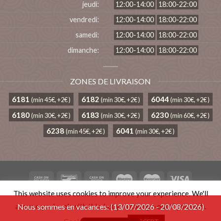
jeudi:
12:00-14:00
18:00-22:00
vendredi:
12:00-14:00
18:00-22:00
samedi:
12:00-14:00
18:00-22:00
dimanche:
12:00-14:00
18:00-22:00
ZONES DE LIVRAISON
6181
6182
6044
(min 45€, +2€ )
(min 30€, +2€ )
(min 30€, +2€ )
6180
6183
6230
(min 30€, +2€ )
(min 30€, +2€ )
(min 60€, +2€ )
6238
6041
(min 45€, +2€ )
(min 30€, +2€ )
This website uses cookies to improve your experience. We'll
TERMS AND CONDITIONS
PRIVACY POLICY
assume you're ok with this, but you can opt-out if you wish.
Nous sommes en vacances: (13/07/2026 - 20/08/2026)
Copyright 2026 ©
Pacifique
| Member of
Order & Eat