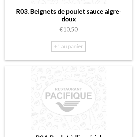
R03. Beignets de poulet sauce aigre-
doux
€
10,50
+1 au panier